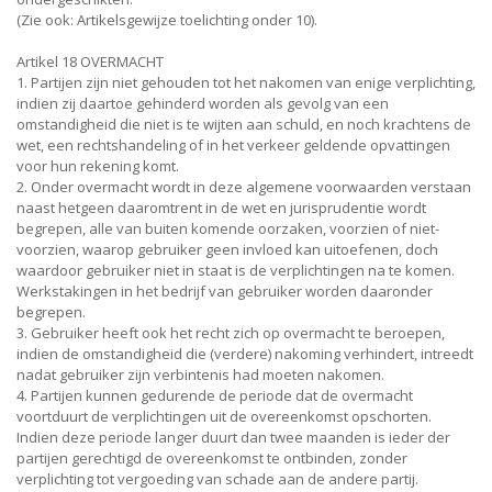
(Zie ook: Artikelsgewijze toelichting onder 10).
Artikel 18 OVERMACHT
1. Partijen zijn niet gehouden tot het nakomen van enige verplichting,
indien zij daartoe gehinderd worden als gevolg van een
omstandigheid die niet is te wijten aan schuld, en noch krachtens de
wet, een rechtshandeling of in het verkeer geldende opvattingen
voor hun rekening komt.
2. Onder overmacht wordt in deze algemene voorwaarden verstaan
naast hetgeen daaromtrent in de wet en jurisprudentie wordt
begrepen, alle van buiten komende oorzaken, voorzien of niet-
voorzien, waarop gebruiker geen invloed kan uitoefenen, doch
waardoor gebruiker niet in staat is de verplichtingen na te komen.
Werkstakingen in het bedrijf van gebruiker worden daaronder
begrepen.
3. Gebruiker heeft ook het recht zich op overmacht te beroepen,
indien de omstandigheid die (verdere) nakoming verhindert, intreedt
nadat gebruiker zijn verbintenis had moeten nakomen.
4. Partijen kunnen gedurende de periode dat de overmacht
voortduurt de verplichtingen uit de overeenkomst opschorten.
Indien deze periode langer duurt dan twee maanden is ieder der
partijen gerechtigd de overeenkomst te ontbinden, zonder
verplichting tot vergoeding van schade aan de andere partij.