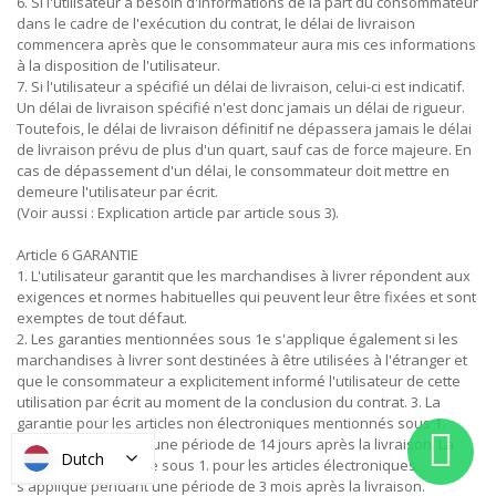
6. Si l'utilisateur a besoin d'informations de la part du consommateur
dans le cadre de l'exécution du contrat, le délai de livraison
commencera après que le consommateur aura mis ces informations
à la disposition de l'utilisateur.
7. Si l'utilisateur a spécifié un délai de livraison, celui-ci est indicatif.
Un délai de livraison spécifié n'est donc jamais un délai de rigueur.
Toutefois, le délai de livraison définitif ne dépassera jamais le délai
de livraison prévu de plus d'un quart, sauf cas de force majeure. En
cas de dépassement d'un délai, le consommateur doit mettre en
demeure l'utilisateur par écrit.
(Voir aussi : Explication article par article sous 3).
Article 6 GARANTIE
1. L'utilisateur garantit que les marchandises à livrer répondent aux
exigences et normes habituelles qui peuvent leur être fixées et sont
exemptes de tout défaut.
2. Les garanties mentionnées sous 1e s'applique également si les
marchandises à livrer sont destinées à être utilisées à l'étranger et
que le consommateur a explicitement informé l'utilisateur de cette
utilisation par écrit au moment de la conclusion du contrat. 3. La
garantie pour les articles non électroniques mentionnés sous 1.
s'applique pendant une période de 14 jours après la livraison. La
Dutch
garantie mentionnée sous 1. pour les articles électroniques
s'applique pendant une période de 3 mois après la livraison.