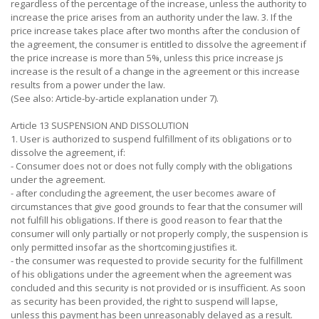
regardless of the percentage of the increase, unless the authority to
increase the price arises from an authority under the law. 3. If the
price increase takes place after two months after the conclusion of
the agreement, the consumer is entitled to dissolve the agreement if
the price increase is more than 5%, unless this price increase js
increase is the result of a change in the agreement or this increase
results from a power under the law.
(See also: Article-by-article explanation under 7).
Article 13 SUSPENSION AND DISSOLUTION
1. User is authorized to suspend fulfillment of its obligations or to
dissolve the agreement, if:
- Consumer does not or does not fully comply with the obligations
under the agreement.
- after concluding the agreement, the user becomes aware of
circumstances that give good grounds to fear that the consumer will
not fulfill his obligations. If there is good reason to fear that the
consumer will only partially or not properly comply, the suspension is
only permitted insofar as the shortcoming justifies it.
- the consumer was requested to provide security for the fulfillment
of his obligations under the agreement when the agreement was
concluded and this security is not provided or is insufficient. As soon
as security has been provided, the right to suspend will lapse,
unless this payment has been unreasonably delayed as a result.