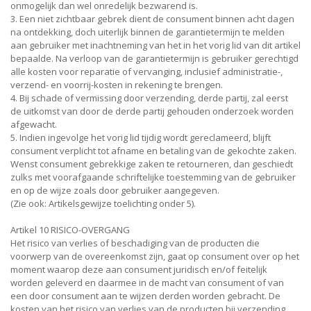
onmogelijk dan wel onredelijk bezwarend is.
3. Een niet zichtbaar gebrek dient de consument binnen acht dagen
na ontdekking, doch uiterlijk binnen de garantietermijn te melden
aan gebruiker met inachtneming van het in het vorig lid van dit artikel
bepaalde. Na verloop van de garantietermijn is gebruiker gerechtigd
alle kosten voor reparatie of vervanging, inclusief administratie-,
verzend- en voorrij-kosten in rekening te brengen.
4. Bij schade of vermissing door verzending, derde partij, zal eerst
de uitkomst van door de derde partij gehouden onderzoek worden
afgewacht.
5. Indien ingevolge het vorig lid tijdig wordt gereclameerd, blijft
consument verplicht tot afname en betaling van de gekochte zaken.
Wenst consument gebrekkige zaken te retourneren, dan geschiedt
zulks met voorafgaande schriftelijke toestemming van de gebruiker
en op de wijze zoals door gebruiker aangegeven.
(Zie ook: Artikelsgewijze toelichting onder 5).
Artikel 10 RISICO-OVERGANG
Het risico van verlies of beschadiging van de producten die
voorwerp van de overeenkomst zijn, gaat op consument over op het
moment waarop deze aan consument juridisch en/of feitelijk
worden geleverd en daarmee in de macht van consument of van
een door consument aan te wijzen derden worden gebracht. De
kosten van het risico van verlies van de producten bij verzending