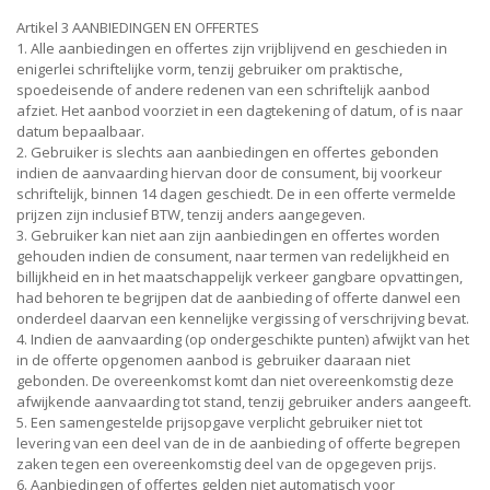
Artikel 3 AANBIEDINGEN EN OFFERTES
1. Alle aanbiedingen en offertes zijn vrijblijvend en geschieden in
enigerlei schriftelijke vorm, tenzij gebruiker om praktische,
spoedeisende of andere redenen van een schriftelijk aanbod
afziet. Het aanbod voorziet in een dagtekening of datum, of is naar
datum bepaalbaar.
2. Gebruiker is slechts aan aanbiedingen en offertes gebonden
indien de aanvaarding hiervan door de consument, bij voorkeur
schriftelijk, binnen 14 dagen geschiedt. De in een offerte vermelde
prijzen zijn inclusief BTW, tenzij anders aangegeven.
3. Gebruiker kan niet aan zijn aanbiedingen en offertes worden
gehouden indien de consument, naar termen van redelijkheid en
billijkheid en in het maatschappelijk verkeer gangbare opvattingen,
had behoren te begrijpen dat de aanbieding of offerte danwel een
onderdeel daarvan een kennelijke vergissing of verschrijving bevat.
4. Indien de aanvaarding (op ondergeschikte punten) afwijkt van het
in de offerte opgenomen aanbod is gebruiker daaraan niet
gebonden. De overeenkomst komt dan niet overeenkomstig deze
afwijkende aanvaarding tot stand, tenzij gebruiker anders aangeeft.
5. Een samengestelde prijsopgave verplicht gebruiker niet tot
levering van een deel van de in de aanbieding of offerte begrepen
zaken tegen een overeenkomstig deel van de opgegeven prijs.
6. Aanbiedingen of offertes gelden niet automatisch voor