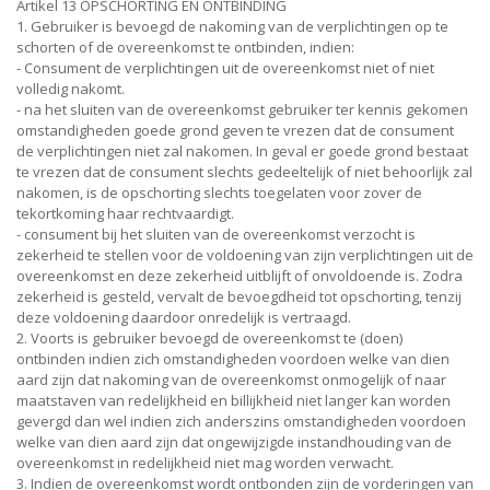
Artikel 13 OPSCHORTING EN ONTBINDING
1. Gebruiker is bevoegd de nakoming van de verplichtingen op te
schorten of de overeenkomst te ontbinden, indien:
- Consument de verplichtingen uit de overeenkomst niet of niet
volledig nakomt.
- na het sluiten van de overeenkomst gebruiker ter kennis gekomen
omstandigheden goede grond geven te vrezen dat de consument
de verplichtingen niet zal nakomen. In geval er goede grond bestaat
te vrezen dat de consument slechts gedeeltelijk of niet behoorlijk zal
nakomen, is de opschorting slechts toegelaten voor zover de
tekortkoming haar rechtvaardigt.
- consument bij het sluiten van de overeenkomst verzocht is
zekerheid te stellen voor de voldoening van zijn verplichtingen uit de
overeenkomst en deze zekerheid uitblijft of onvoldoende is. Zodra
zekerheid is gesteld, vervalt de bevoegdheid tot opschorting, tenzij
deze voldoening daardoor onredelijk is vertraagd.
2. Voorts is gebruiker bevoegd de overeenkomst te (doen)
ontbinden indien zich omstandigheden voordoen welke van dien
aard zijn dat nakoming van de overeenkomst onmogelijk of naar
maatstaven van redelijkheid en billijkheid niet langer kan worden
gevergd dan wel indien zich anderszins omstandigheden voordoen
welke van dien aard zijn dat ongewijzigde instandhouding van de
overeenkomst in redelijkheid niet mag worden verwacht.
3. Indien de overeenkomst wordt ontbonden zijn de vorderingen van