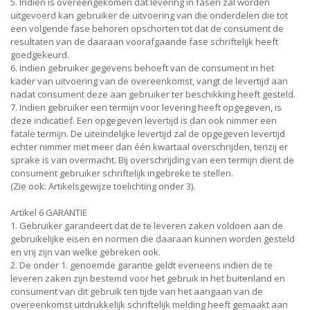
5. Indien is overeengekomen dat levering in fasen zal worden
uitgevoerd kan gebruiker de uitvoering van die onderdelen die tot
een volgende fase behoren opschorten tot dat de consument de
resultaten van de daaraan voorafgaande fase schriftelijk heeft
goedgekeurd.
6. Indien gebruiker gegevens behoeft van de consument in het
kader van uitvoering van de overeenkomst, vangt de levertijd aan
nadat consument deze aan gebruiker ter beschikking heeft gesteld.
7. Indien gebruiker een termijn voor levering heeft opgegeven, is
deze indicatief. Een opgegeven levertijd is dan ook nimmer een
fatale termijn. De uiteindelijke levertijd zal de opgegeven levertijd
echter nimmer met meer dan één kwartaal overschrijden, tenzij er
sprake is van overmacht. Bij overschrijding van een termijn dient de
consument gebruiker schriftelijk ingebreke te stellen.
(Zie ook: Artikelsgewijze toelichting onder 3).
Artikel 6 GARANTIE
1. Gebruiker garandeert dat de te leveren zaken voldoen aan de
gebruikelijke eisen en normen die daaraan kunnen worden gesteld
en vrij zijn van welke gebreken ook.
2. De onder 1. genoemde garantie geldt eveneens indien de te
leveren zaken zijn bestemd voor het gebruik in het buitenland en
consument van dit gebruik ten tijde van het aangaan van de
overeenkomst uitdrukkelijk schriftelijk melding heeft gemaakt aan