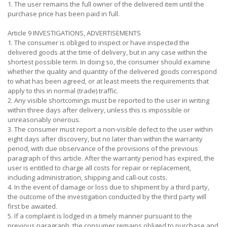
1. The user remains the full owner of the delivered item until the
purchase price has been paid in full.
Article 9 INVESTIGATIONS, ADVERTISEMENTS
1. The consumer is obliged to inspect or have inspected the
delivered goods at the time of delivery, but in any case within the
shortest possible term. In doing so, the consumer should examine
whether the quality and quantity of the delivered goods correspond
to what has been agreed, or at least meets the requirements that
apply to this in normal (trade) traffic.
2. Any visible shortcomings must be reported to the user in writing
within three days after delivery, unless this is impossible or
unreasonably onerous.
3. The consumer must report a non-visible defect to the user within
eight days after discovery, but no later than within the warranty
period, with due observance of the provisions of the previous
paragraph of this article. After the warranty period has expired, the
user is entitled to charge all costs for repair or replacement,
including administration, shipping and call-out costs.
4. In the event of damage or loss due to shipment by a third party,
the outcome of the investigation conducted by the third party will
first be awaited.
5. If a complaint is lodged in a timely manner pursuant to the
previous paragraph, the consumer remains obliged to purchase and