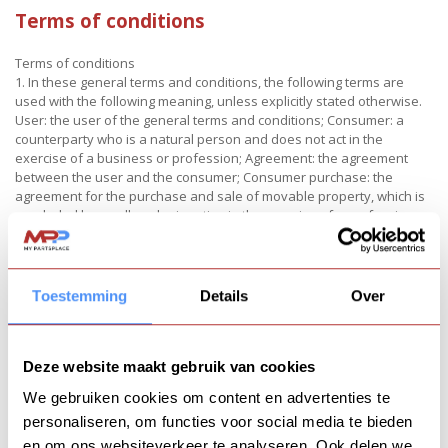
Terms of conditions
Terms of conditions
1. In these general terms and conditions, the following terms are
used with the following meaning, unless explicitly stated otherwise.
User: the user of the general terms and conditions; Consumer: a
counterparty who is a natural person and does not act in the
exercise of a business or profession; Agreement: the agreement
between the user and the consumer; Consumer purchase: the
agreement for the purchase and sale of movable property, which is
concluded by a seller who is acting in the exercise of a profession or
business, and a consumer, a natural person, who is not acting in the
exercise of a profession or business .
Article 2 GENERAL
Toestemming
Details
Over
1. These terms and conditions apply to every offer, quotation and
agreement between the user and a consumer to which the user has
declared these terms and conditions applicable, insofar as the
Deze website maakt gebruik van cookies
parties have not expressly deviated from these terms and
conditions in writing.
We gebruiken cookies om content en advertenties te
2. The present terms and conditions also apply to agreements with
personaliseren, om functies voor social media te bieden
the user, for the implementation of which third parties must be
involved.
en om ons websiteverkeer te analyseren. Ook delen we