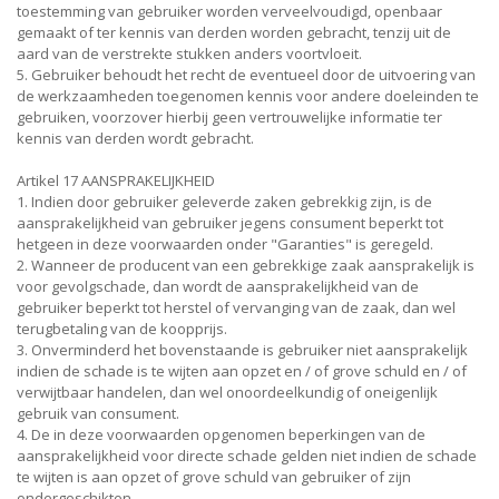
toestemming van gebruiker worden verveelvoudigd, openbaar
gemaakt of ter kennis van derden worden gebracht, tenzij uit de
aard van de verstrekte stukken anders voortvloeit.
5. Gebruiker behoudt het recht de eventueel door de uitvoering van
de werkzaamheden toegenomen kennis voor andere doeleinden te
gebruiken, voorzover hierbij geen vertrouwelijke informatie ter
kennis van derden wordt gebracht.
Artikel 17 AANSPRAKELIJKHEID
1. Indien door gebruiker geleverde zaken gebrekkig zijn, is de
aansprakelijkheid van gebruiker jegens consument beperkt tot
hetgeen in deze voorwaarden onder "Garanties" is geregeld.
2. Wanneer de producent van een gebrekkige zaak aansprakelijk is
voor gevolgschade, dan wordt de aansprakelijkheid van de
gebruiker beperkt tot herstel of vervanging van de zaak, dan wel
terugbetaling van de koopprijs.
3. Onverminderd het bovenstaande is gebruiker niet aansprakelijk
indien de schade is te wijten aan opzet en / of grove schuld en / of
verwijtbaar handelen, dan wel onoordeelkundig of oneigenlijk
gebruik van consument.
4. De in deze voorwaarden opgenomen beperkingen van de
aansprakelijkheid voor directe schade gelden niet indien de schade
te wijten is aan opzet of grove schuld van gebruiker of zijn
ondergeschikten.