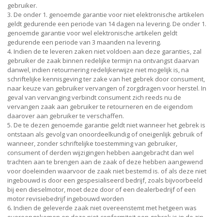
gebruiker.
3. De onder 1. genoemde garantie voor niet elektronische artikelen
geldt gedurende een periode van 14 dagen na levering. De onder 1.
genoemde garantie voor wel elektronische artikelen geldt
gedurende een periode van 3 maanden na levering.
4. Indien de te leveren zaken niet voldoen aan deze garanties, zal
gebruiker de zaak binnen redelijke termijn na ontvangst daarvan
danwel, indien retournering redelijkerwijze niet mogelijk is, na
schriftelijke kennisgeving ter zake van het gebrek door consument,
naar keuze van gebruiker vervangen of zorgdragen voor herstel. In
geval van vervanging verbindt consument zich reeds nu de
vervangen zaak aan gebruiker te retourneren en de eigendom
daarover aan gebruiker te verschaffen.
5. De te dezen genoemde garantie geldt niet wanneer het gebrek is
ontstaan als gevolg van onoordeelkundig of oneigenlijk gebruik of
wanneer, zonder schriftelijke toestemming van gebruiker,
consument of derden wijzigingen hebben aangebracht dan wel
trachten aan te brengen aan de zaak of deze hebben aangewend
voor doeleinden waarvoor de zaak niet bestemd is. of als deze niet
ingebouwd is door een gespesialiseerd bedrijf, zoals bijvoorbeeld
bij een dieselmotor, moet deze door of een dealerbedrijf of een
motor revisiebedrijf ingebouwd worden
6. Indien de geleverde zaak niet overeenstemt met hetgeen was