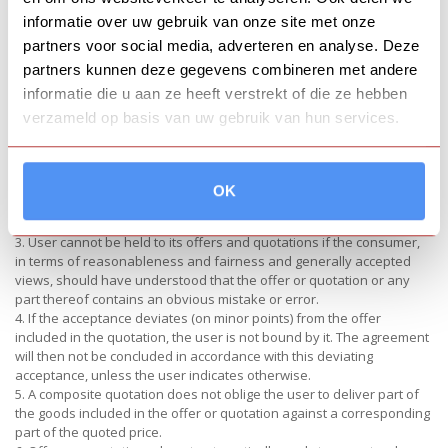
3. Any deviations from these general terms and conditions are only
informatie over uw gebruik van onze site met onze
valid if they have been expressly agreed in writing.
partners voor social media, adverteren en analyse. Deze
(See also: Article-by-article explanation under 1).
partners kunnen deze gegevens combineren met andere
Article 3 OFFERS AND QUOTES
informatie die u aan ze heeft verstrekt of die ze hebben
1. All offers and quotations are without obligation and are made in
verzameld op basis van uw gebruik van hun services.
any written form, unless the user forgoes a written offer for
practical, urgent or other reasons. The offer provides for a date or
date, or can be determined by date.
2. The user is only bound by offers and quotations if the consumer
OK
accepts them, preferably in writing, within 14 days. The prices stated
in an offer include VAT, unless stated otherwise.
3. User cannot be held to its offers and quotations if the consumer,
in terms of reasonableness and fairness and generally accepted
views, should have understood that the offer or quotation or any
part thereof contains an obvious mistake or error.
4. If the acceptance deviates (on minor points) from the offer
included in the quotation, the user is not bound by it. The agreement
will then not be concluded in accordance with this deviating
acceptance, unless the user indicates otherwise.
5. A composite quotation does not oblige the user to deliver part of
the goods included in the offer or quotation against a corresponding
part of the quoted price.