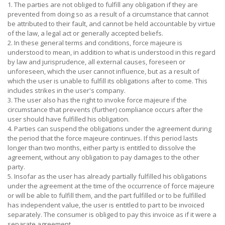
1. The parties are not obliged to fulfill any obligation if they are
prevented from doing so as a result of a circumstance that cannot
be attributed to their fault, and cannot be held accountable by virtue
of the law, a legal act or generally accepted beliefs.
2. In these general terms and conditions, force majeure is
understood to mean, in addition to what is understood in this regard
by law and jurisprudence, all external causes, foreseen or
unforeseen, which the user cannot influence, but as a result of
which the user is unable to fulfill its obligations after to come. This
includes strikes in the user's company.
3. The user also has the right to invoke force majeure if the
circumstance that prevents (further) compliance occurs after the
user should have fulfilled his obligation.
4. Parties can suspend the obligations under the agreement during
the period that the force majeure continues. If this period lasts
longer than two months, either party is entitled to dissolve the
agreement, without any obligation to pay damages to the other
party.
5. Insofar as the user has already partially fulfilled his obligations
under the agreement at the time of the occurrence of force majeure
or will be able to fulfill them, and the part fulfilled or to be fulfilled
has independent value, the user is entitled to part to be invoiced
separately. The consumer is obliged to pay this invoice as if it were a
separate agreement.