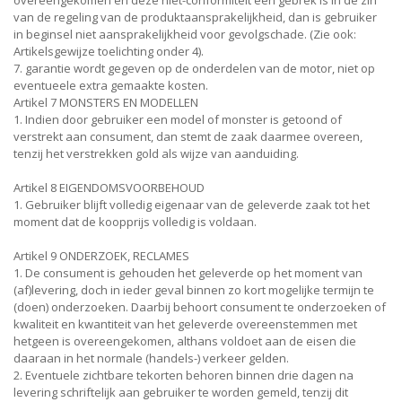
overeengekomen en deze niet-conformiteit een gebrek is in de zin
van de regeling van de produktaansprakelijkheid, dan is gebruiker
in beginsel niet aansprakelijkheid voor gevolgschade. (Zie ook:
Artikelsgewijze toelichting onder 4).
7. garantie wordt gegeven op de onderdelen van de motor, niet op
eventueele extra gemaakte kosten.
Artikel 7 MONSTERS EN MODELLEN
1. Indien door gebruiker een model of monster is getoond of
verstrekt aan consument, dan stemt de zaak daarmee overeen,
tenzij het verstrekken gold als wijze van aanduiding.
Artikel 8 EIGENDOMSVOORBEHOUD
1. Gebruiker blijft volledig eigenaar van de geleverde zaak tot het
moment dat de koopprijs volledig is voldaan.
Artikel 9 ONDERZOEK, RECLAMES
1. De consument is gehouden het geleverde op het moment van
(af)levering, doch in ieder geval binnen zo kort mogelijke termijn te
(doen) onderzoeken. Daarbij behoort consument te onderzoeken of
kwaliteit en kwantiteit van het geleverde overeenstemmen met
hetgeen is overeengekomen, althans voldoet aan de eisen die
daaraan in het normale (handels-) verkeer gelden.
2. Eventuele zichtbare tekorten behoren binnen drie dagen na
levering schriftelijk aan gebruiker te worden gemeld, tenzij dit