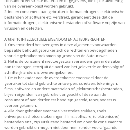
consument verstrekte materialen of gegevens, die bij de uitvoering
van de overeenkomst worden gebruikt.
2. Indien consument aan gebruiker informatiedragers, elektronische
bestanden of software etc. verstrekt, garandeert deze dat de
informatiedragers, elektronische bestanden of software vrij zijn van
virussen en defecten.
Artikel 16 INTELLECTUELE EIGENDOM EN AUTEURSRECHTEN
1. Onverminderd het overigens in deze algemene voorwaarden
bepaalde behoudt gebruiker zich de rechten en bevoegdheden
voor die gebruiker toekomen op grond van de Auteurswet.
2. Het is de consument niet toegestaan veranderingen in de zaken
aan te brengen, tenzij uit de aard van het geleverde anders volgt of
schriftelijk anders is overeengekomen.
3. De in het kader van de overeenkomst eventueel door de
gebruiker tot stand gebrachte ontwerpen, schetsen, tekeningen,
films, software en andere materialen of (elektronische) bestanden,
blijven eigendom van gebruiker, ongeacht of deze aan de
consument of aan derden ter hand zijn gesteld, tenzij anders is
overeengekomen.
4. Alle door gebruiker eventueel verstrekte stukken, zoals
ontwerpen, schetsen, tekeningen, films, software, (elektronische)
bestanden enz., zijn uitsluitend bestemd om door de consument te
worden gebruikt en mogen niet door hem zonder voorafgaande