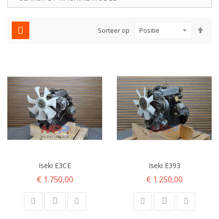
Van
Sorteer op
hoo
naa
laa
sor
Iseki E3CE
Iseki E393
€ 1.750,00
€ 1.250,00