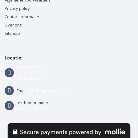
Privacy policy
Contact informatie
Over ons
Sitemap
Locatie:
My parts place,
De Marke 7
6951 KM Dieren
Email:
info@mypartsplace.nl
telefoonnummer:
+31(0)6-16157443