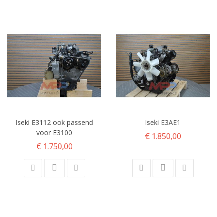
Iseki E3112 ook passend
Iseki E3AE1
voor E3100
€ 1.850,00
€ 1.750,00