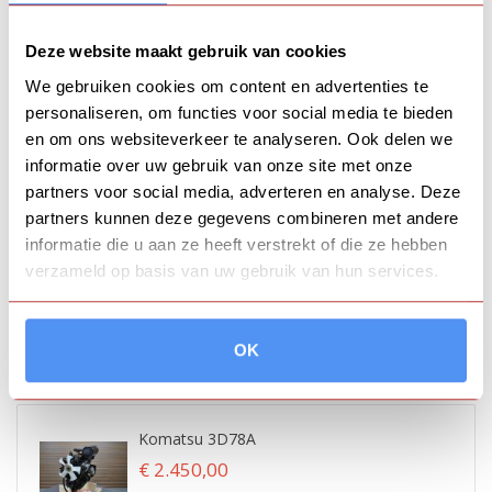
Deze website maakt gebruik van cookies
We gebruiken cookies om content en advertenties te
Iseki E3CC
personaliseren, om functies voor social media te bieden
€ 1.850,00
en om ons websiteverkeer te analyseren. Ook delen we
informatie over uw gebruik van onze site met onze
partners voor social media, adverteren en analyse. Deze
partners kunnen deze gegevens combineren met andere
informatie die u aan ze heeft verstrekt of die ze hebben
verzameld op basis van uw gebruik van hun services.
OK
FEATURED PRODUCTS
Komatsu 3D78A
€ 2.450,00