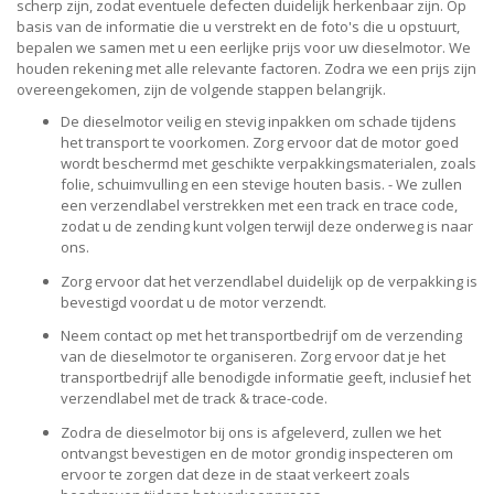
scherp zijn, zodat eventuele defecten duidelijk herkenbaar zijn. Op
basis van de informatie die u verstrekt en de foto's die u opstuurt,
bepalen we samen met u een eerlijke prijs voor uw dieselmotor. We
houden rekening met alle relevante factoren. Zodra we een prijs zijn
overeengekomen, zijn de volgende stappen belangrijk.
De dieselmotor veilig en stevig inpakken om schade tijdens
het transport te voorkomen. Zorg ervoor dat de motor goed
wordt beschermd met geschikte verpakkingsmaterialen, zoals
folie, schuimvulling en een stevige houten basis. - We zullen
een verzendlabel verstrekken met een track en trace code,
zodat u de zending kunt volgen terwijl deze onderweg is naar
ons.
Zorg ervoor dat het verzendlabel duidelijk op de verpakking is
bevestigd voordat u de motor verzendt.
Neem contact op met het transportbedrijf om de verzending
van de dieselmotor te organiseren. Zorg ervoor dat je het
transportbedrijf alle benodigde informatie geeft, inclusief het
verzendlabel met de track & trace-code.
Zodra de dieselmotor bij ons is afgeleverd, zullen we het
ontvangst bevestigen en de motor grondig inspecteren om
ervoor te zorgen dat deze in de staat verkeert zoals