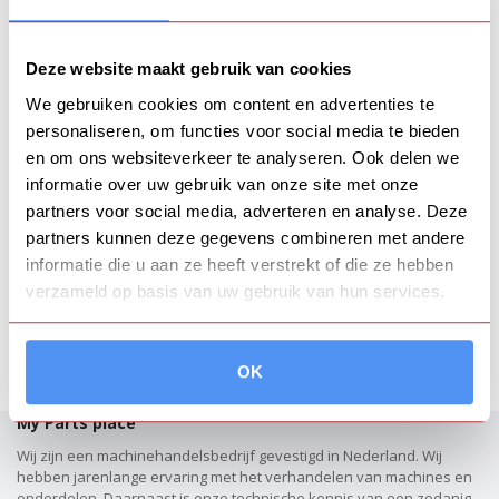
Controleer uw gegevens
: Zorg ervoor dat alle ingevoerde
betaalgegevens correct zijn.
Deze website maakt gebruik van cookies
Probeer een andere methode
: Als een bepaalde
betaalmethode niet werkt, probeer dan een andere optie uit
We gebruiken cookies om content en advertenties te
onze lijst van beschikbare betaalmethoden.
personaliseren, om functies voor social media te bieden
Contacteer onze klantenservice
: Als het probleem
en om ons websiteverkeer te analyseren. Ook delen we
aanhoudt, neem dan contact op met onze klantenservice. Ons
informatie over uw gebruik van onze site met onze
team is bereikbaar via e-mail, telefoon of live chat en helpt u
graag verder.
partners voor social media, adverteren en analyse. Deze
partners kunnen deze gegevens combineren met andere
informatie die u aan ze heeft verstrekt of die ze hebben
verzameld op basis van uw gebruik van hun services.
OK
My Parts place
Wij zijn een machinehandelsbedrijf gevestigd in Nederland. Wij
hebben jarenlange ervaring met het verhandelen van machines en
onderdelen. Daarnaast is onze technische kennis van een zodanig