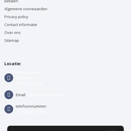
Betalen
Algemene voorwaarden
Privacy policy
Contact informatie
Over ons
Sitemap
Locatie:
My parts place,
De Marke 7
6951 KM Dieren
Email:
info@mypartsplace.nl
telefoonnummer:
+31(0)6-16157443