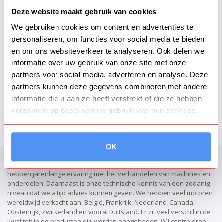
Koop KD192F | KD192 - 1 cilinder
Deze website maakt gebruik van cookies
dieselmotor- (China)
We gebruiken cookies om content en advertenties te
€ 599,00
personaliseren, om functies voor social media te bieden
en om ons websiteverkeer te analyseren. Ook delen we
informatie over uw gebruik van onze site met onze
Perkins KR 104-22
partners voor social media, adverteren en analyse. Deze
€ 2.350,00
partners kunnen deze gegevens combineren met andere
informatie die u aan ze heeft verstrekt of die ze hebben
verzameld op basis van uw gebruik van hun services.
OK
My Parts place
Wij zijn een machinehandelsbedrijf gevestigd in Nederland. Wij
hebben jarenlange ervaring met het verhandelen van machines en
onderdelen. Daarnaast is onze technische kennis van een zodanig
niveau dat we altijd advies kunnen geven. We hebben veel motoren
wereldwijd verkocht aan: België, Frankrijk, Nederland, Canada,
Oostenrijk, Zwitserland en vooral Duitsland. Er zit veel verschil in de
kwaliteit in de producten die worden aangeboden. Wij controleren