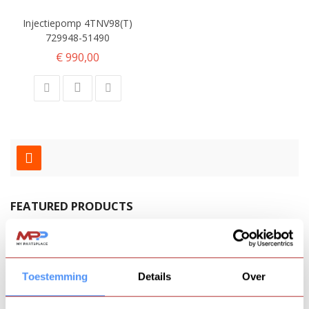
Injectiepomp 4TNV98(T)
729948-51490
€ 990,00
FEATURED PRODUCTS
Komatsu 3D78A
€ 2.450,00
Toestemming
Details
Over