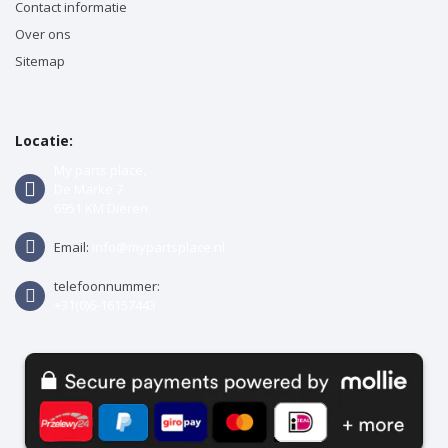
Contact informatie
Over ons
Sitemap
Locatie:
My parts place,
De Marke 7
6951 KM Dieren
Email:
info@mypartsplace.nl
telefoonnummer:
+31(0)6-16157443