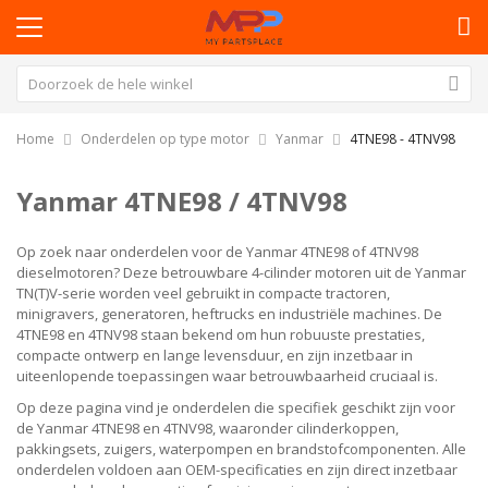
Home
Onderdelen op type motor
Yanmar
4TNE98 - 4TNV98
Yanmar 4TNE98 / 4TNV98
Op zoek naar onderdelen voor de Yanmar 4TNE98 of 4TNV98
dieselmotoren? Deze betrouwbare 4-cilinder motoren uit de Yanmar
TN(T)V-serie worden veel gebruikt in compacte tractoren,
minigravers, generatoren, heftrucks en industriële machines. De
4TNE98 en 4TNV98 staan bekend om hun robuuste prestaties,
compacte ontwerp en lange levensduur, en zijn inzetbaar in
uiteenlopende toepassingen waar betrouwbaarheid cruciaal is.
Op deze pagina vind je onderdelen die specifiek geschikt zijn voor
de Yanmar 4TNE98 en 4TNV98, waaronder cilinderkoppen,
pakkingsets, zuigers, waterpompen en brandstofcomponenten. Alle
onderdelen voldoen aan OEM-specificaties en zijn direct inzetbaar