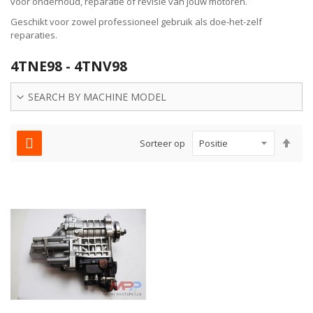
voor onderhoud, reparatie of revisie van jouw motoren.
Geschikt voor zowel professioneel gebruik als doe-het-zelf
reparaties.
4TNE98 - 4TNV98
SEARCH BY MACHINE MODEL
Van
Sorteer op
hoo
naa
laa
sor