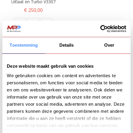
Uitlaat en Turbo V3307
€ 250,00
Toestemming
Details
Over
Deze website maakt gebruik van cookies
FEATURED PRODUCTS
We gebruiken cookies om content en advertenties te
personaliseren, om functies voor social media te bieden
Komatsu 3D78A
en om ons websiteverkeer te analyseren. Ook delen we
informatie over uw gebruik van onze site met onze
€ 2.450,00
partners voor social media, adverteren en analyse. Deze
partners kunnen deze gegevens combineren met andere
informatie die u aan ze heeft verstrekt of die ze hebben
Koop KD192F | KD192 - 1 cilinder
verzameld op basis van uw gebruik van hun services.
dieselmotor- (China)