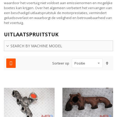
waardoor het voertuig niet voldoet aan emissienormen en mogelijke
boetes kan krijgen. Over het algemeen verbetert het vervangen van
een beschadigd uitlaatspruitstuk de motorprestaties, vermindert
geluidsoverlast en waarborgt de veiligheid en betrouwbaarheid van
het voertuig.
UITLAATSPRUITSTUK
SEARCH BY MACHINE MODEL
Van
Sorteer op
hoo
naa
laa
sor