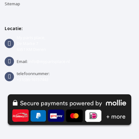
Sitemap
Locatie:
My parts place,
De Marke 7
6951 KM Dieren
Email:
info@mypartsplace.nl
telefoonnummer:
+31(0)6-16157443