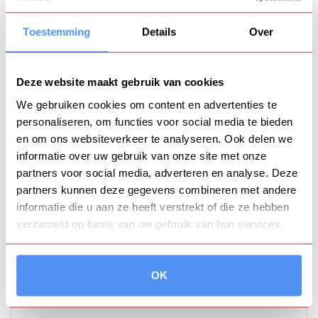
Ter land, ter zee of door de lucht?
Toestemming
Details
Over
Bel ons!
+31 (0)6-16157443
Onze klantenservice spreekt Nederlands, Duits
Deze website maakt gebruik van cookies
en Engels.
We gebruiken cookies om content en advertenties te
personaliseren, om functies voor social media te bieden
Veilig afrekenen
en om ons websiteverkeer te analyseren. Ook delen we
met Mollie:
informatie over uw gebruik van onze site met onze
partners voor social media, adverteren en analyse. Deze
partners kunnen deze gegevens combineren met andere
informatie die u aan ze heeft verstrekt of die ze hebben
verzameld op basis van uw gebruik van hun services.
OK