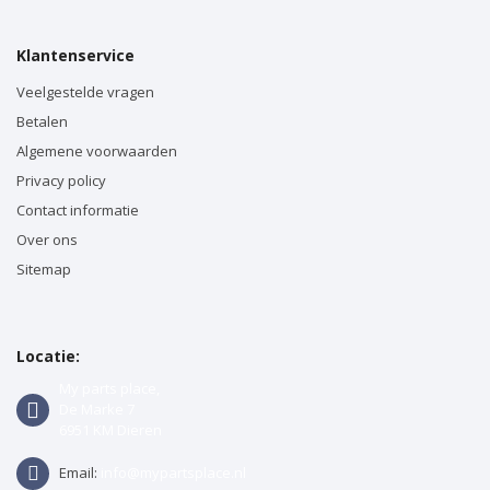
Klantenservice
Veelgestelde vragen
Betalen
Algemene voorwaarden
Privacy policy
Contact informatie
Over ons
Sitemap
Locatie:
My parts place,
De Marke 7
6951 KM Dieren
Email:
info@mypartsplace.nl