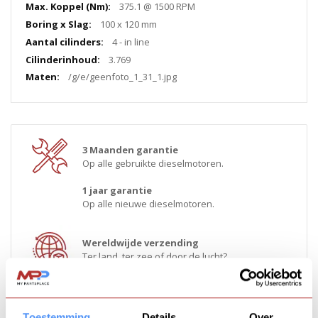
375.1 @ 1500 RPM
100 x 120 mm
4 - in line
3.769
/g/e/geenfoto_1_31_1.jpg
3 Maanden garantie
Op alle gebruikte dieselmotoren.
1 jaar garantie
Op alle nieuwe dieselmotoren.
Wereldwijde verzending
Ter land, ter zee of door de lucht?
Bel ons!
Toestemming
Details
Over