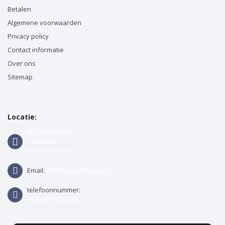
Betalen
Algemene voorwaarden
Privacy policy
Contact informatie
Over ons
Sitemap
Locatie:
My parts place,
De Marke 7
6951 KM Dieren
Email:
info@mypartsplace.nl
telefoonnummer:
+31(0)6-16157443